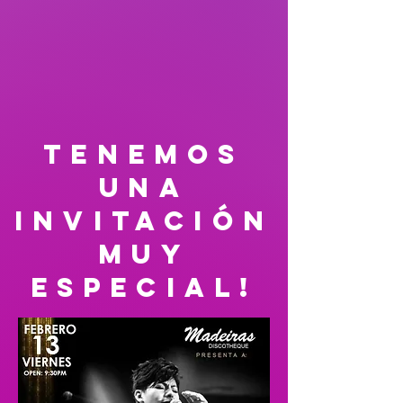
tenemos
una
invitación
muy
especial!