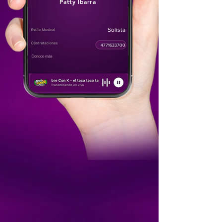
Patty Ibarra
Solista
4771633700