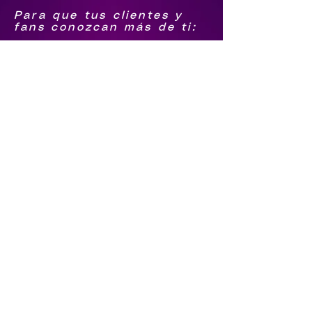
Para que tus clientes y
fans conozcan más de ti:
1.-Biografía
2.-Foto Grupal png
3.-Logo agrupación png
4.-Foto individual de
integrantes png
Para que sigan tus pasos
5.-Facebook
6.-Youtube
7.-tiktok
8.-Instagram
9.-Spotify
Qué te contraten directo
10.-Número de Whatsapp
11.-Número de llamada
12.-Video en vivo o
última grabación (el
video tiene que estar en
tu youtube)