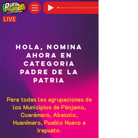
hola, nomina
ahora en
CATEGORIA
PADRE DE LA
PATRIA
Para todas las agrupaciones de
los Municipios de Pénjamo,
Cuerámaro, Abasolo,
Huanímaro, Pueblo Nuevo e
Irapuato.