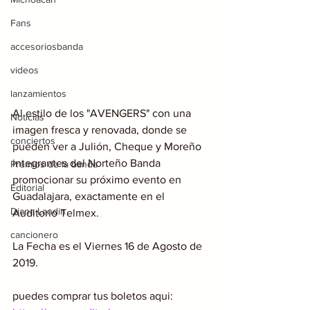
Fans
accesoriosbanda
videos
lanzamientos
Al estilo de los "AVENGERS" con una 
Noticias
imagen fresca y renovada, donde se 
conciertos
pueden ver a Julión, Cheque y Moreño 
integrantes del Norteño Banda 
Premios de la banda
promocionar su próximo evento en 
Editorial
Guadalajara, exactamente en el 
Diana Landin
Auditorio Telmex.
cancionero
La Fecha es el Viernes 16 de Agosto de 
2019.
puedes comprar tus boletos aqui:  