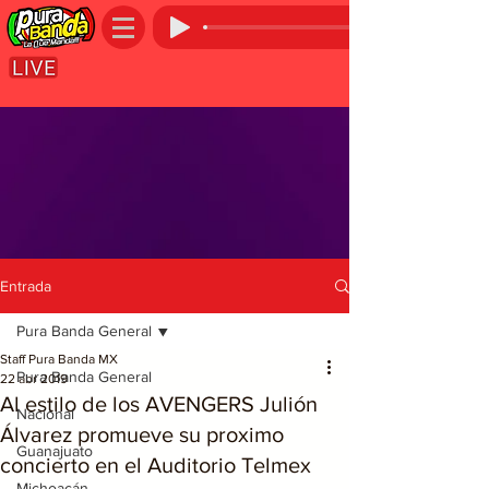
Entrada
Pura Banda General
Staff Pura Banda MX
Pura Banda General
22 abr 2019
Al estilo de los AVENGERS Julión
Nacional
Álvarez promueve su proximo
Guanajuato
concierto en el Auditorio Telmex
Michoacán