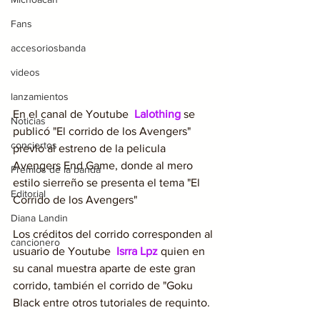
Fans
accesoriosbanda
videos
lanzamientos
En el canal de Youtube  
Lalothing
se 
Noticias
publicó "El corrido de los Avengers" 
conciertos
previo al estreno de la pelicula 
Avengers End Game, donde al mero 
Premios de la banda
estilo sierreño se presenta el tema "El 
Editorial
Corrido de los Avengers"
Diana Landin
Los créditos del corrido corresponden al 
cancionero
usuario de Youtube  
Isrra Lpz
quien en 
su canal muestra aparte de este gran 
corrido, también el corrido de "Goku 
Black entre otros tutoriales de requinto.