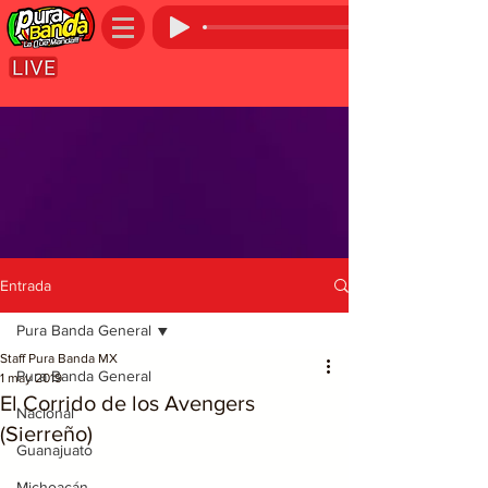
Entrada
Pura Banda General
Staff Pura Banda MX
Pura Banda General
1 may 2019
El Corrido de los Avengers
Nacional
(Sierreño)
Guanajuato
Michoacán