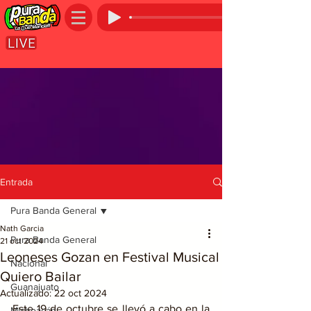
Entrada
Pura Banda General
Nath Garcia
Pura Banda General
21 oct 2024
Leoneses Gozan en Festival Musical
Nacional
Quiero Bailar
Guanajuato
Actualizado:
22 oct 2024
Este 19 de octubre se llevó a cabo en la 
Michoacán