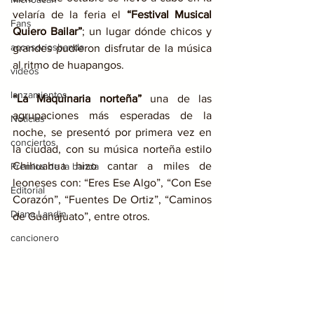
velaría de la feria el 
“Festival Musical 
Fans
Quiero Bailar”
; un lugar dónde chicos y 
accesoriosbanda
grandes pudieron disfrutar de la música 
al ritmo de huapangos.
videos
lanzamientos
“La Maquinaria norteña”
 una de las 
agrupaciones más esperadas de la 
Noticias
noche, se presentó por primera vez en 
conciertos
la ciudad, con su música norteña estilo 
Chihuahua hizo cantar a miles de 
Premios de la banda
leoneses con: “Eres Ese Algo”, “Con Ese 
Editorial
Corazón”, “Fuentes De Ortiz”, “Caminos 
Diana Landin
de Guanajuato”, entre otros.
cancionero