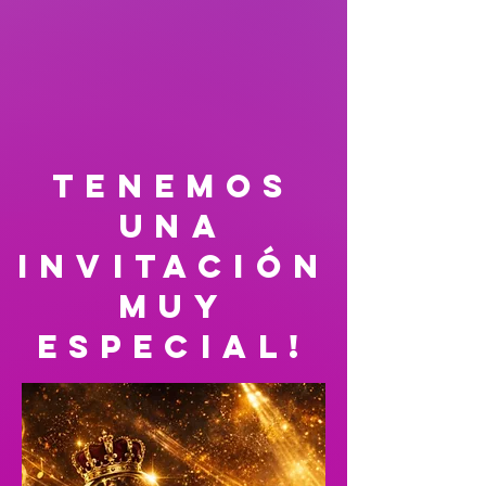
tenemos
una
invitación
muy
especial!