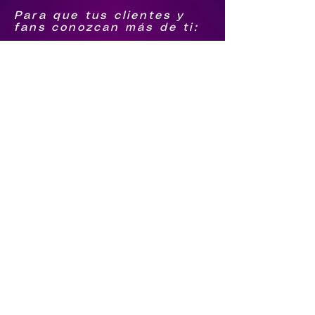
Para que tus clientes y
fans conozcan más de ti:
1.-Biografía
2.-Foto Grupal png
3.-Logo agrupación png
4.-Foto individual de
integrantes png
Para que sigan tus pasos
5.-Facebook
6.-Youtube
7.-tiktok
8.-Instagram
9.-Spotify
Qué te contraten directo
10.-Número de Whatsapp
11.-Número de llamada
12.-Video en vivo o
última grabación (el
video tiene que estar en
tu youtube)