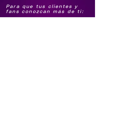
Para que tus clientes y
fans conozcan más de ti:
1.-Biografía
2.-Foto Grupal png
3.-Logo agrupación png
4.-Foto individual de
integrantes png
Para que sigan tus pasos
5.-Facebook
6.-Youtube
7.-tiktok
8.-Instagram
9.-Spotify
Qué te contraten directo
10.-Número de Whatsapp
11.-Número de llamada
12.-Video en vivo o
última grabación (el
video tiene que estar en
tu youtube)