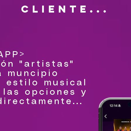
cliente...
 APP>
ón "artistas"
a muncipio
 estilo musical
 las opciones y
irectamente...