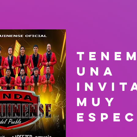
tene
una
invit
muy
espec