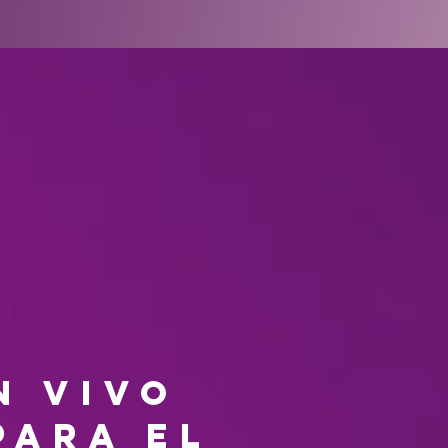
n vivo
para el