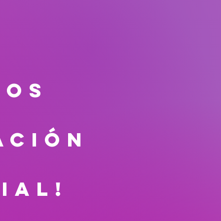
mos
ación
ial!