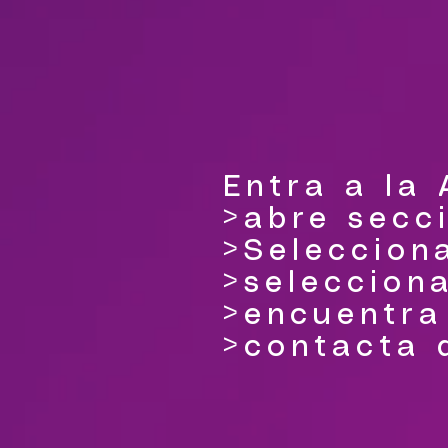
Entra a la
>abre secci
>Seleccion
>selecciona
>encuentra
>contacta d