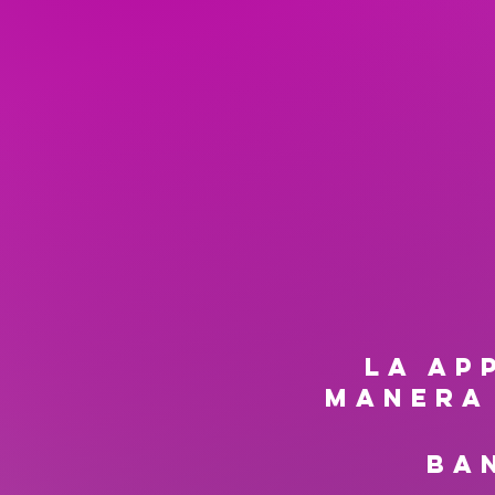
LA AP
MANERA
Ba