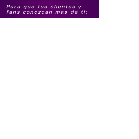
Para que tus clientes y
fans conozcan más de ti:
1.-Biografía
2.-Foto Grupal png
3.-Logo agrupación png
4.-Foto individual de
integrantes png
Para que sigan tus pasos
5.-Facebook
6.-Youtube
7.-tiktok
8.-Instagram
9.-Spotify
Qué te contraten directo
10.-Número de Whatsapp
11.-Número de llamada
12.-Video en vivo o
última grabación (el
video tiene que estar en
tu youtube)