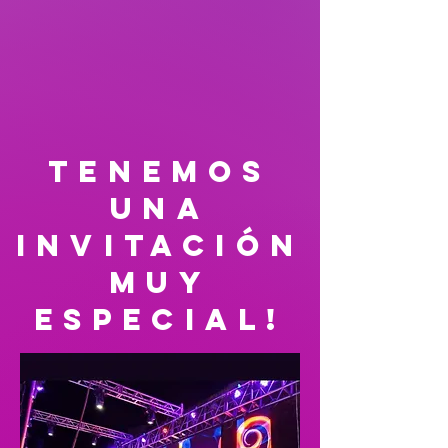
tenemos
una
invitación
muy
especial!