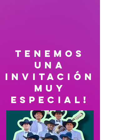
tenemos
una
invitación
muy
especial!