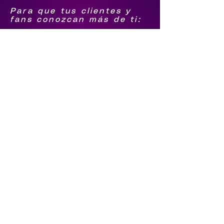
Para que tus clientes y
fans conozcan más de ti:
1.-Biografía
2.-Foto Grupal png
3.-Logo agrupación png
4.-Foto individual de
integrantes png
Para que sigan tus pasos
5.-Facebook
6.-Youtube
7.-tiktok
8.-Instagram
9.-Spotify
Qué te contraten directo
10.-Número de Whatsapp
11.-Número de llamada
12.-Video en vivo o
última grabación (el
video tiene que estar en
tu youtube)