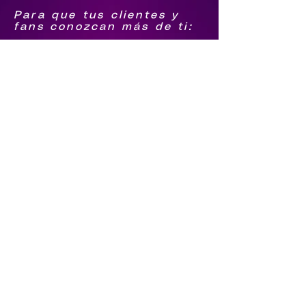
Para que tus clientes y
fans conozcan más de ti:
1.-Biografía
2.-Foto Grupal png
3.-Logo agrupación png
4.-Foto individual de
integrantes png
Para que sigan tus pasos
5.-Facebook
6.-Youtube
7.-tiktok
8.-Instagram
9.-Spotify
Qué te contraten directo
10.-Número de Whatsapp
11.-Número de llamada
12.-Video en vivo o
última grabación (el
video tiene que estar en
tu youtube)