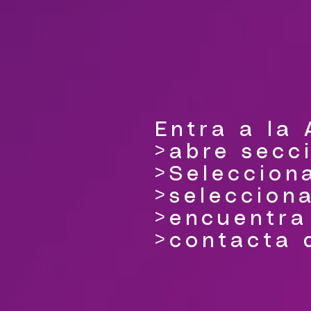
Entra a la
>abre secci
>Seleccion
>selecciona
>encuentra
>contacta d