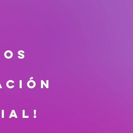
mos
ación
ial!