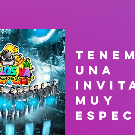
tene
una
invit
muy
espec