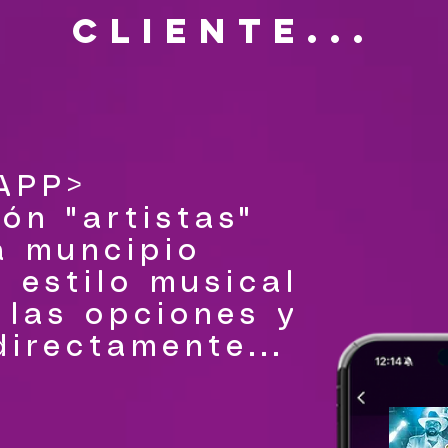
cliente...
 APP>
ón "artistas"
a muncipio
 estilo musical
 las opciones y
irectamente...