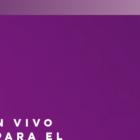
n vivo
para el