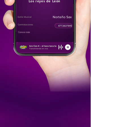
Los reyes de León
Norteño Sax
4772637819