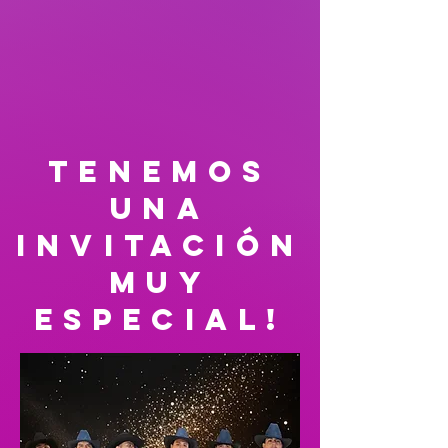
tenemos
una
invitación
muy
especial!