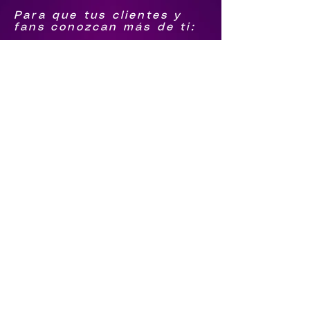
Para que tus clientes y
fans conozcan más de ti:
1.-Biografía
2.-Foto Grupal png
3.-Logo agrupación png
4.-Foto individual de
integrantes png
Para que sigan tus pasos
5.-Facebook
6.-Youtube
7.-tiktok
8.-Instagram
9.-Spotify
Qué te contraten directo
10.-Número de Whatsapp
11.-Número de llamada
12.-Video en vivo o
última grabación (el
video tiene que estar en
tu youtube)