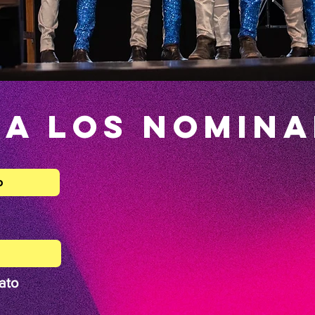
 a los nomin
o
ato