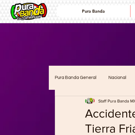
Pura Banda
Pura Banda General
Nacional
Staff Pura Banda M
lanzamientos
Noticias
Accidente
Tierra Fr