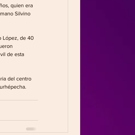
años, quien era 
rmano Silvino 
o López, de 40 
ueron 
vil de esta 
ria del centro 
Purhépecha.