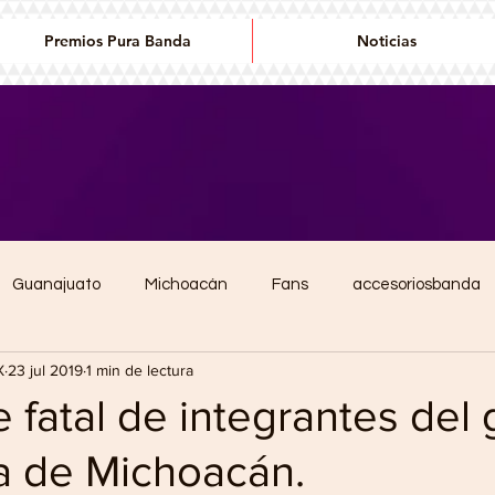
Premios Pura Banda
Noticias
Guanajuato
Michoacán
Fans
accesoriosbanda
X
23 jul 2019
1 min de lectura
conciertos
Premios de la banda
Editorial
Diana La
 fatal de integrantes del
ia de Michoacán.