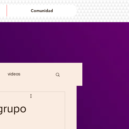
Comunidad
videos
ndin
cancionero
 grupo