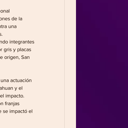
onal 
ones de la 
tra una 
s.
ndo integrantes 
r gris y placas 
e origen, San 
 una actuación 
ahuan y el 
el impacto.
n franjas 
e se impactó el 