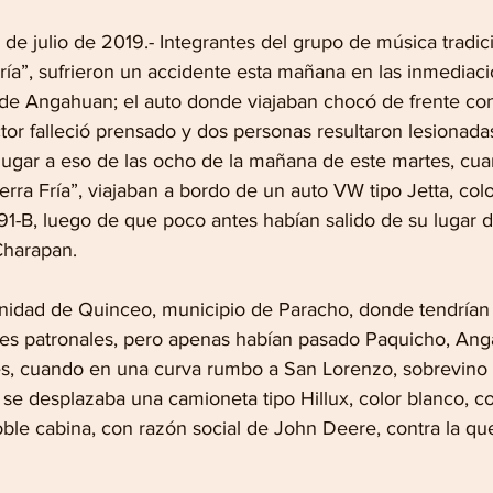
e julio de 2019.- Integrantes del grupo de música tradici
ría”, sufrieron un accidente esta mañana en las inmediaci
e Angahuan; el auto donde viajaban chocó de frente con
or falleció prensado y dos personas resultaron lesionada
lugar a eso de las ocho de la mañana de este martes, cua
erra Fría”, viajaban a bordo de un auto VW tipo Jetta, colo
91-B, luego de que poco antes habían salido de su lugar d
Charapan.
unidad de Quinceo, municipio de Paracho, donde tendrían
ades patronales, pero apenas habían pasado Paquicho, Ang
es, cuando en una curva rumbo a San Lorenzo, sobrevino 
se desplazaba una camioneta tipo Hillux, color blanco, co
oble cabina, con razón social de John Deere, contra la qu