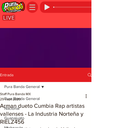
Entrada
Pura Banda General
Staff Pura Banda MX
Pura Banda General
29 sept 2020
Arman dueto Cumbia Rap artistas
Nacional
vallenses - La Industria Norteña y
Guanajuato
RIELZ456
Michoacán