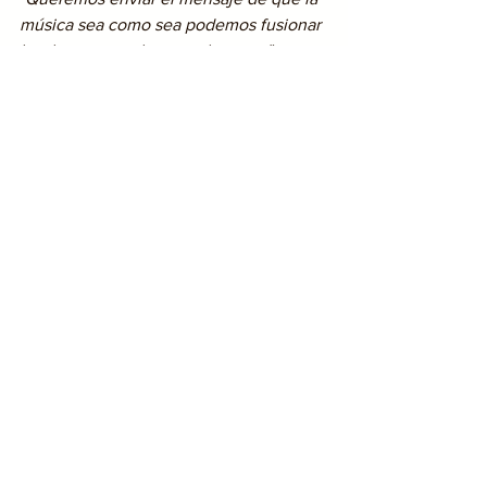
música sea como sea podemos fusionar 
la y hacer que ala gente le guste"
"En La Inditria Norteña estamos 
agradecidos con RIELZ por la invitación 
a esta colaboración.
Confirmó
 Francisco Paco Sexto
 a Pura 
Banda.
Guanajuato
Noticias
lanzamientos
Ver todo
Entradas recientes