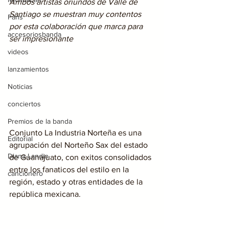
Ambos artistas oriundos de Valle de 
Santiago se muestran muy contentos 
Fans
por esta colaboración que marca para 
accesoriosbanda
ser impresionante
videos
lanzamientos
Noticias
conciertos
Premios de la banda
Conjunto La Industria Norteña es una 
Editorial
agrupación del Norteño Sax del estado 
Diana Landin
de Guanajuato, con exitos consolidados 
entre los fanaticos del estilo en la 
cancionero
región, estado y otras entidades de la 
república mexicana.