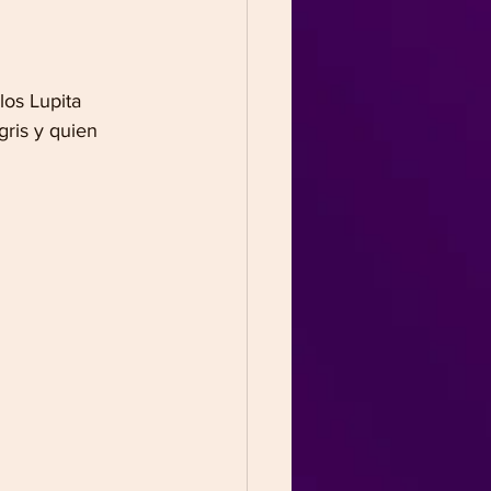
os Lupita 
ris y quien 