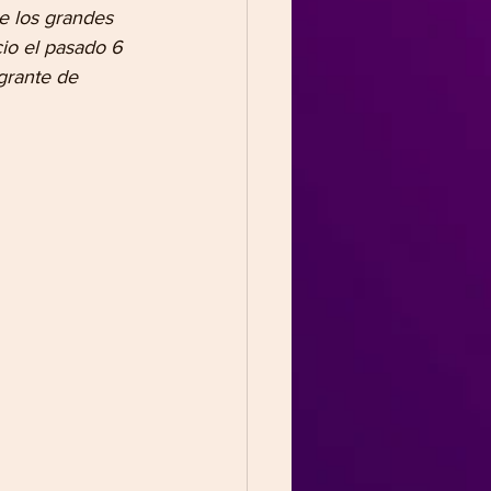
e los grandes 
cio el pasado 6 
grante de 