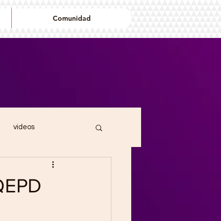
Comunidad
videos
ndin
cancionero
 QEPD