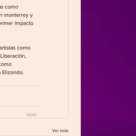
as como 
en monterrey y 
primer impacto 
artistas como 
Liberación, 
 como 
 Elizondo.
Ver todo