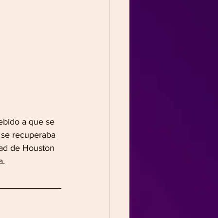
ebido a que se 
y se recuperaba 
dad de Houston 
a.