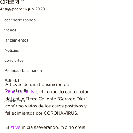
CREER!
Actualizado:
16 jun 2020
Fans
accesoriosbanda
videos
lanzamientos
Noticias
conciertos
Premios de la banda
Editorial
A través de una transmisión de 
Diana Landin
#FacebookLive
, el conocido canto autor 
del estilo Tierra Caliente "Gerardo Díaz" 
cancionero
confirmó varios de los casos positivos y 
fallecimientos por CORONAVIRUS.
El 
#live
 inicia aseverando, "Yo no creía 