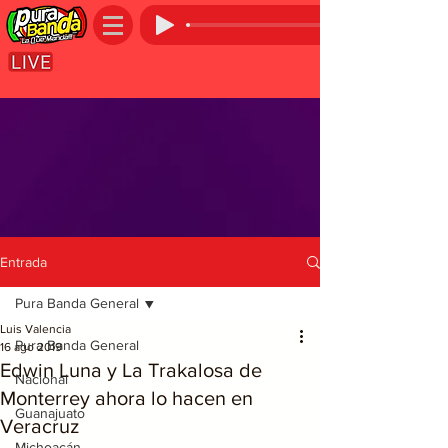
Entrada
Pura Banda General
Luis Valencia
Pura Banda General
16 ago 2019
Edwin Luna y La Trakalosa de
Nacional
Monterrey ahora lo hacen en
Guanajuato
Veracruz
Michoacán