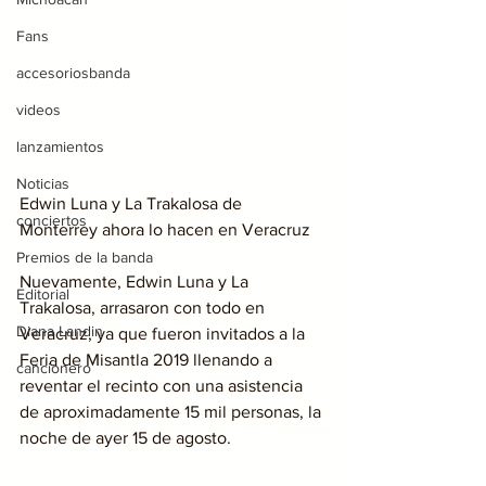
Fans
accesoriosbanda
videos
lanzamientos
Noticias
Edwin Luna y La Trakalosa de 
conciertos
Monterrey ahora lo hacen en Veracruz
Premios de la banda
Nuevamente, Edwin Luna y La 
Editorial
Trakalosa, arrasaron con todo en 
Diana Landin
Veracruz, ya que fueron invitados a la 
Feria de Misantla 2019 llenando a 
cancionero
reventar el recinto con una asistencia 
de aproximadamente 15 mil personas, la 
noche de ayer 15 de agosto.