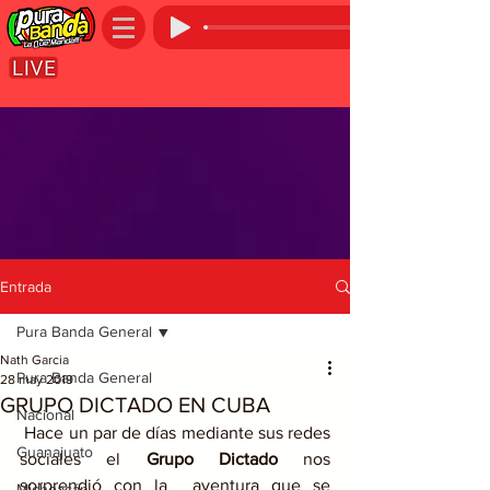
Entrada
Pura Banda General
Nath Garcia
Pura Banda General
28 may 2019
GRUPO DICTADO EN CUBA
Nacional
 Hace un par de días mediante sus redes 
Guanajuato
sociales el 
Grupo Dictado
 nos 
sorprendió con la  aventura que se 
Michoacán