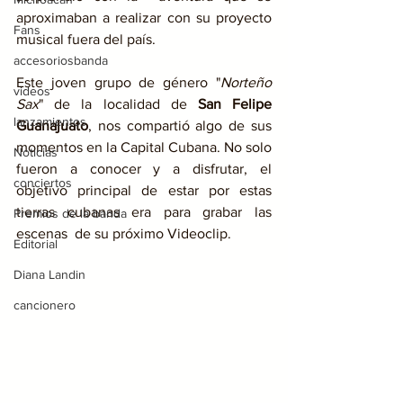
aproximaban a realizar con su proyecto 
Fans
musical fuera del país. 
accesoriosbanda
Este joven grupo de género "
Norteño 
videos
Sax
" de la localidad de 
San Felipe 
lanzamientos
Guanajuato
, nos compartió algo de sus 
momentos en la Capital Cubana. No solo 
Noticias
fueron a conocer y a disfrutar, el 
conciertos
objetivo principal de estar por estas 
tierras cubanas era para grabar las 
Premios de la banda
escenas  de su próximo Videoclip.
Editorial
Diana Landin
cancionero