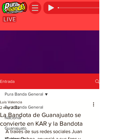
Entrada
Pura Banda General
Luis Valencia
Pura Banda General
2 may 2022
La Bandota de Guanajuato se
Nacional
convierte en KAR y la Bandota
Guanajuato
A través de sus redes sociales Juan 
Michoacán
Carlos Ochoa, anunció a sus fans y 