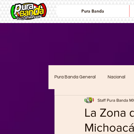
Pura Banda
Pura Banda General
Nacional
Staff Pura Banda M
lanzamientos
Noticias
La Zona d
Michoacá