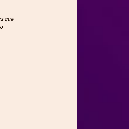
os que 
do