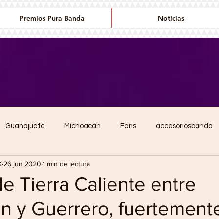
Premios Pura Banda
Noticias
Guanajuato
Michoacán
Fans
accesoriosbanda
X
26 jun 2020
1 min de lectura
conciertos
Premios de la banda
Editorial
Diana La
e Tierra Caliente entre
n y Guerrero, fuertement