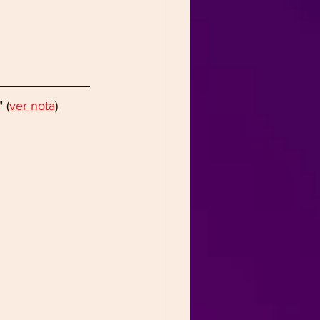
 (
ver nota
)