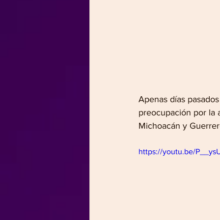
Apenas días pasados 
preocupación por la a
Michoacán y Guerrer
https://youtu.be/P__ys