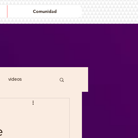
Comunidad
videos
ndin
cancionero
e