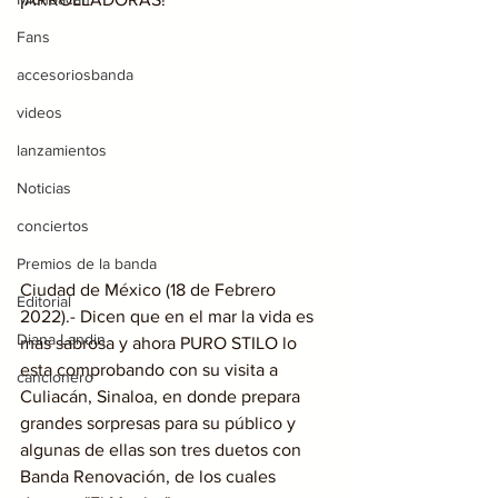
Fans
accesoriosbanda
videos
lanzamientos
Noticias
conciertos
Premios de la banda
Ciudad de México (18 de Febrero 
Editorial
2022).- Dicen que en el mar la vida es 
Diana Landin
mas sabrosa y ahora PURO STILO lo 
esta comprobando con su visita a 
cancionero
Culiacán, Sinaloa, en donde prepara 
grandes sorpresas para su público y 
algunas de ellas son tres duetos con 
Banda Renovación, de los cuales 