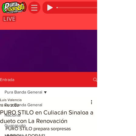
Entrada
Pura Banda General
Luis Valencia
Pura Banda General
18 feb 2022
PURO STILO en Culiacán Sinaloa a
Nacional
dueto con La Renovación
Guanajuato
PURO STILO prepara sorpresas  
Michoacán
¡ARROLLADORAS!