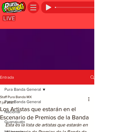
Entrada
Pura Banda General
Staff Pura Banda MX
Pura Banda General
1 jul 2021
Los Artistas que estarán en el
Nacional
Escenario de Premios de la Banda
Guanajuato
Esta es la lista de artistas que estarán en 
Michoacán
el escenario de Premios de la Banda de 