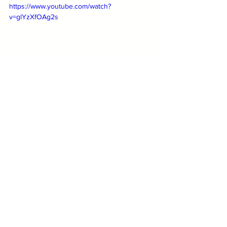
https://www.youtube.com/watch?
v=glYzXfOAg2s
Divergente la Hermandad
https://www.youtube.com/watch?
v=wdBYmqp6u5I
Los
 Premios de la Banda 
serán el 
próximo 18 de agosto en punto de las 8 
de la noche por el canal 4TV "Cultura" 
HDTV 4.2 en todo Guanajuato, 6 de la 