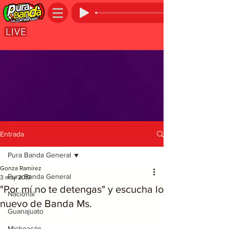
Entrada
Pura Banda General
Gonza Ramírez
Pura Banda General
3 may 2019
"Por mí no te detengas" y escucha lo
Nacional
nuevo de Banda Ms.
Guanajuato
Michoacán