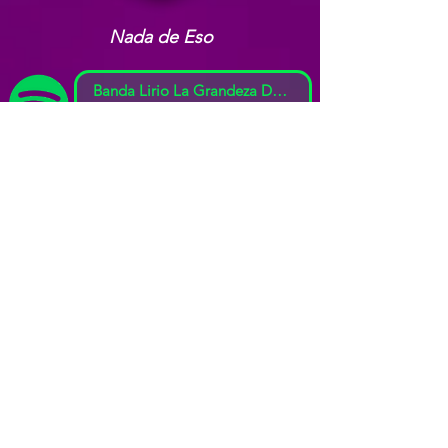
Nada de Eso
Banda Lirio La Grandeza Del Bajío
-03:00
CALIDAD Y TALENTO DE
GUANAJUATO
#siiikesiii
MUNICIPIOS CON MEJOR
PRECIO