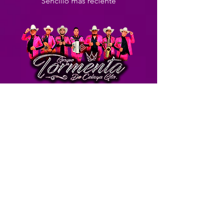
Sencillo más reciente
Tonto Corazón
Grupo Tormenta de Celaya Gto
-03:47
CALIDAD Y TALENTO DE
GUANAJUATO