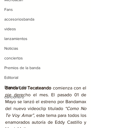
Fans
accesoriosbanda
videos
lanzamientos
Noticias
conciertos
Premios de la banda
Editorial
Diana Landin
Banda Los Tecateando 
comienza con el 
pie derecho el mes. El pasado 01 de 
cancionero
Mayo se lanzó el estreno por Bandamax 
del nuevo videoclip titulado 
“Como No 
Te Voy Amar”,
 este tema para todos los 
enamorados autoría de Eddy Castillo y 