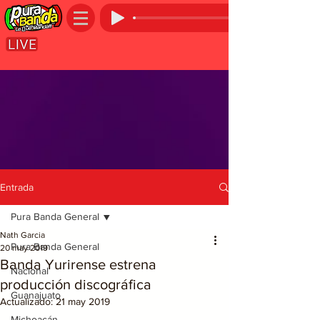
Entrada
Pura Banda General
Nath Garcia
Pura Banda General
20 may 2019
Banda Yurirense estrena
Nacional
producción discográfica
Guanajuato
Actualizado:
21 may 2019
Michoacán